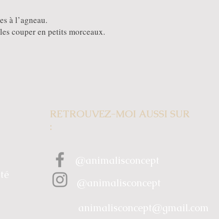
es à l’agneau.
e les couper en petits morceaux.
RETROUVEZ-MOI AUSSI SUR
:
@animalisconcept
ité
@animalisconcept
animalisconcept@gmail.com