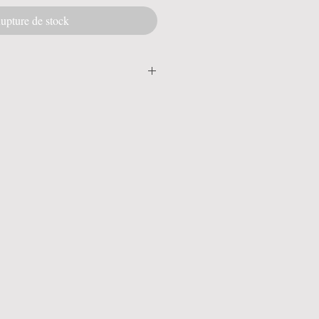
upture de stock
duits animaux, huiles, graisses.