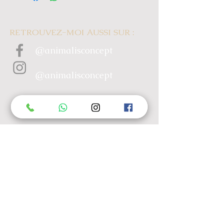
RETROUVEZ-MOI AUSSI SUR :
@animalisconcept
@animalisconcept
animalisconcept@gmail.co
m
+ 33 78 286 30 58
MENU
ACCUEIL
À PROPOS
PRESTATIONS
GALERIE