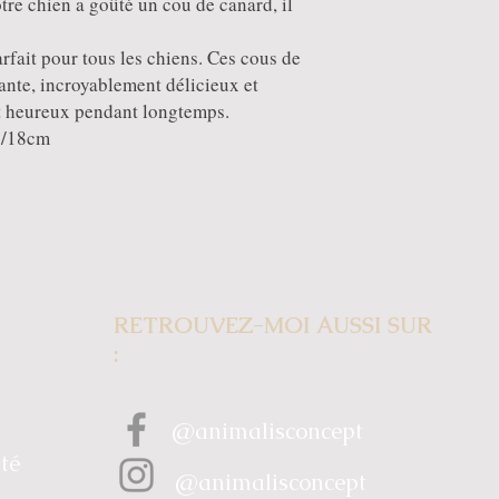
tre chien a goûté un cou de canard, il
parfait pour tous les chiens. Ces cous de
tante, incroyablement délicieux et
t heureux pendant longtemps.
15/18cm
RETROUVEZ-MOI AUSSI SUR
:
@animalisconcept
ité
@animalisconcept