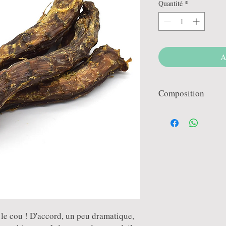
Quantité
*
A
Composition
100% cou de canard
 le cou ! D'accord, un peu dramatique,