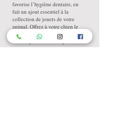
favorise l’hygiène dentaire, en
fait un ajout essentiel à la
collection de jouets de votre
animal. Offrez à votre chien le
cadeau du plaisir et de la santé
avec ce jouet innovant pour la
distribution de friandises.
RETROUVEZ-MOI AUSSI SUR :
@animalisconcept
@animalisconcept
animalisconcept@gmail.co
m