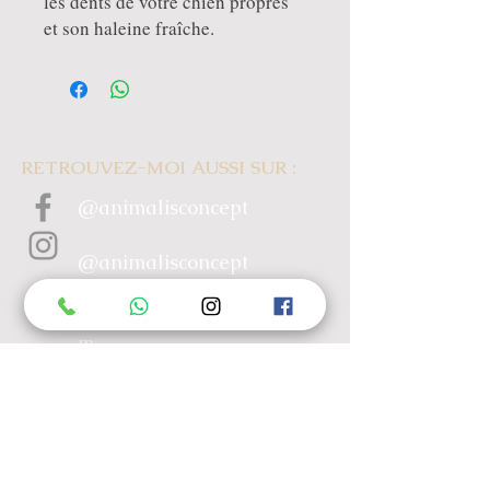
les dents de votre chien propres
et son haleine fraîche.
RETROUVEZ-MOI AUSSI SUR :
@animalisconcept
@animalisconcept
animalisconcept@gmail.co
m
+ 33 78 286 30 58
MENU