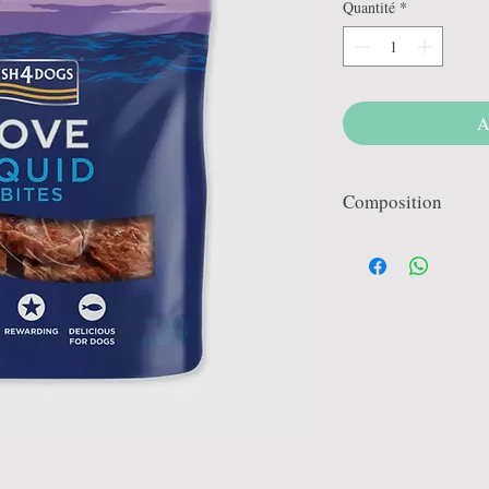
Quantité
*
A
Composition
Calamars (92%), Amidon