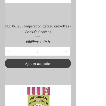
DLC 06.26 - Préparation gâteau crevettes -
Cooka’s Cookies
Prix original
Prix promotionnel
12,99 €
9,74 €
Ajouter au panier