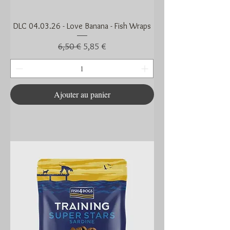
DLC 04.03.26 - Love Banana - Fish Wraps
Prix original
Prix promotionnel
6,50 €
5,85 €
Ajouter au panier