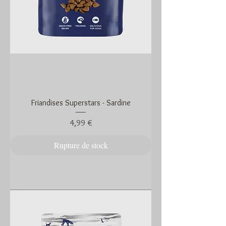
Friandises Superstars - Sardine
Prix
4,99 €
Rupture de stock