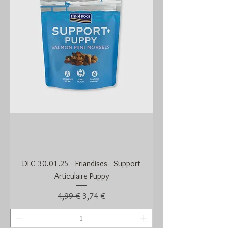
DLC 30.01.25 - Friandises - Support
Articulaire Puppy
Prix original
Prix promotionnel
4,99 €
3,74 €