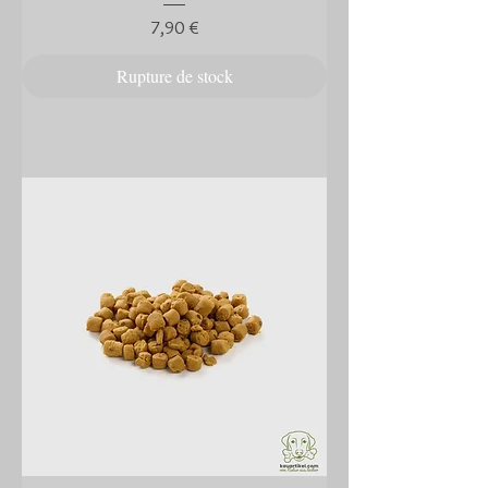
Prix
7,90 €
Rupture de stock