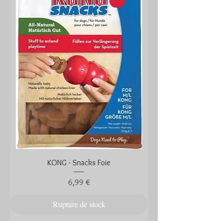
KONG - Snacks Foie
Prix
6,99 €
Rupture de stock