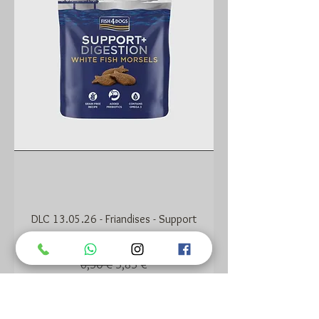
DLC 13.05.26 - Friandises - Support
Digestion
Prix original
Prix promotionnel
6,50 €
5,85 €