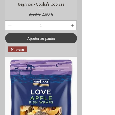
Beijinhos - Cooka’s Cookies
Prix original
Prix promotionnel
3,50 €
2,80 €
Ajouter au panier
Nouveau