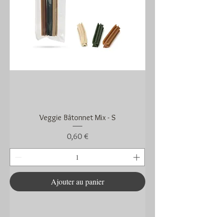
Veggie Bâtonnet Mix - S
Prix
0,60 €
Ajouter au panier