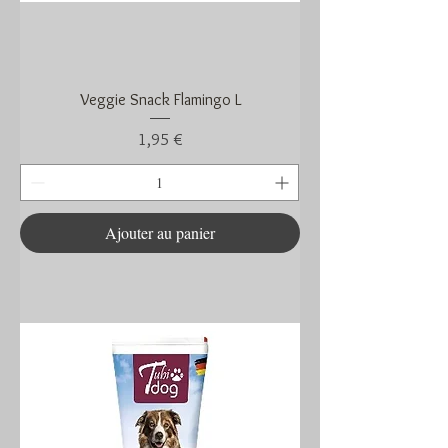
Veggie Snack Flamingo L
Prix
1,95 €
Ajouter au panier