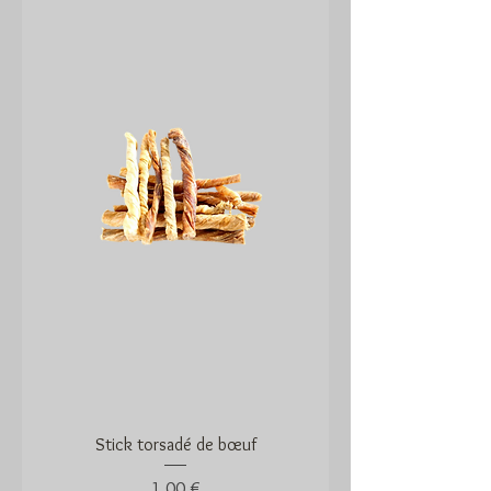
Stick torsadé de bœuf
Prix
1,00 €