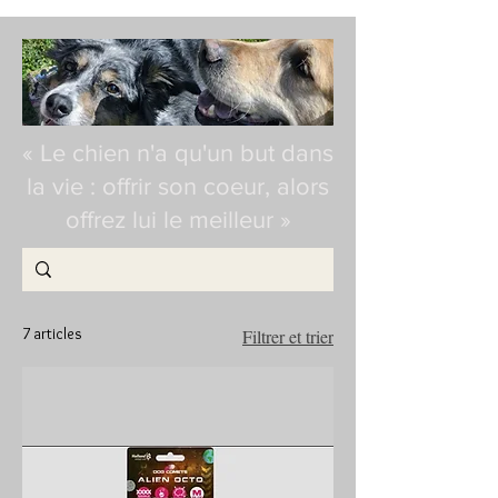
« Le chien n'a qu'un but dans
la vie : offrir son coeur, alors
offrez lui le meilleur »
7 articles
Filtrer et trier