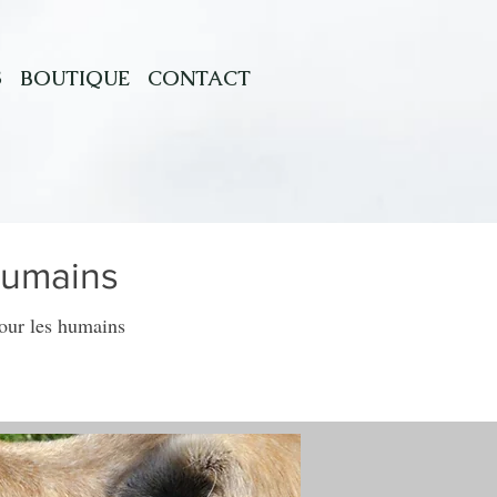
S
BOUTIQUE
CONTACT
Humains
our les humains
offrez lui le meilleur »