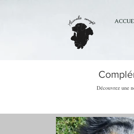
ACCUE
Complém
Découvrez une no
« Le chien n'a qu'un b