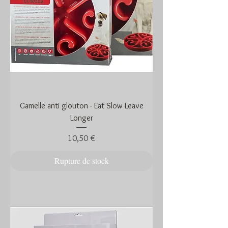
Gamelle anti glouton - Eat Slow Leave
Longer
Prix
10,50 €
Rupture de stock