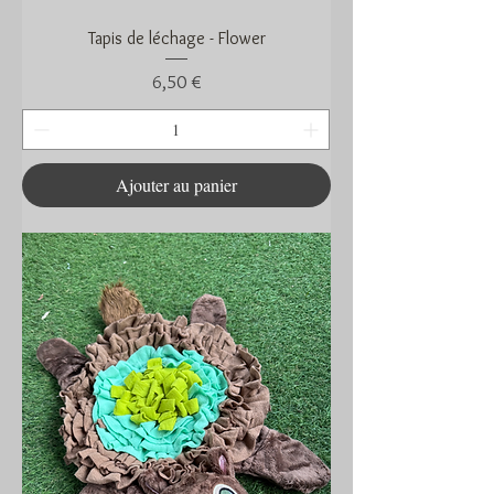
Tapis de léchage - Flower
Prix
6,50 €
Ajouter au panier