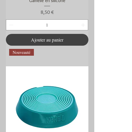
Gamelle en silicone
Prix
8,50 €
Ajouter au panier
Nouveauté