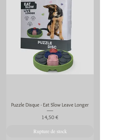
Puzzle Disque - Eat Slow Leave Longer
Prix
14,50 €
Rupture de stock