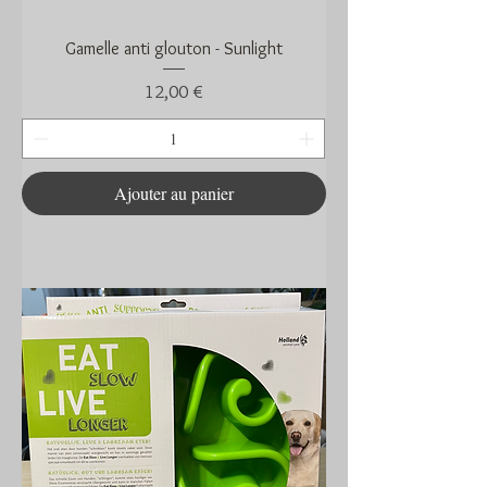
Gamelle anti glouton - Sunlight
Prix
12,00 €
Ajouter au panier